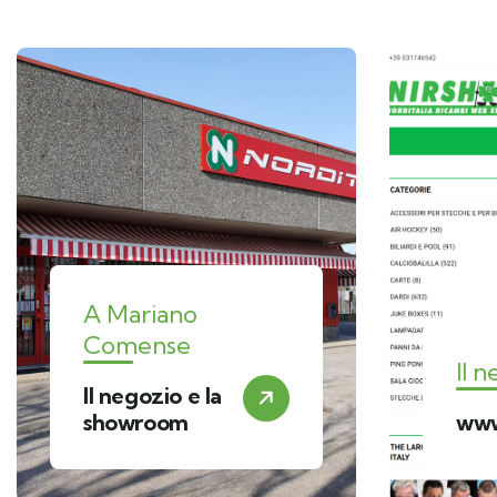
A Mariano
Comense
Il 
Il negozio e la
showroom
www