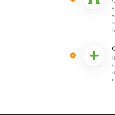
G
R
n
r
i
N
P
s
e