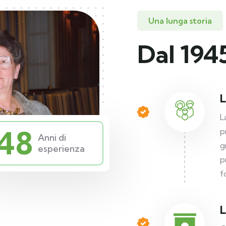
Una lunga storia
Dal 194
L
L
48
p
Anni di
g
esperienza
p
f
L